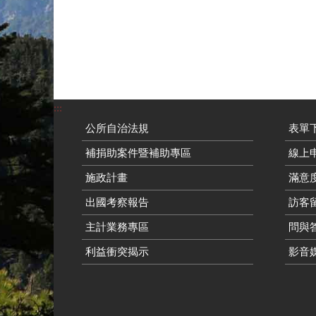
:::
公所自治法規
表單
補捐助案件暨補助專區
線上申
施政計畫
滿意
出國考察報告
訪客留
主計業務專區
問與
利益衝突揭示
影音