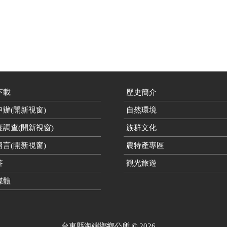
下載
歷史簡介
辦(開新視窗)
自然環境
度調查(開新視窗)
族群文化
言(開新視窗)
農特產專區
答
觀光旅遊
媒體
台東縣海端鄉鄉公所
©
2026