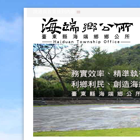
跳過頁首直接到內容
:::