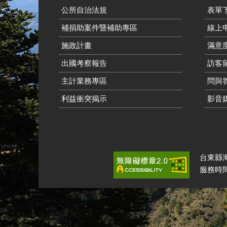
公所自治法規
表單
補捐助案件暨補助專區
線上申
施政計畫
滿意
出國考察報告
訪客留
主計業務專區
問與
利益衝突揭示
影音
台東縣海端
服務時間：