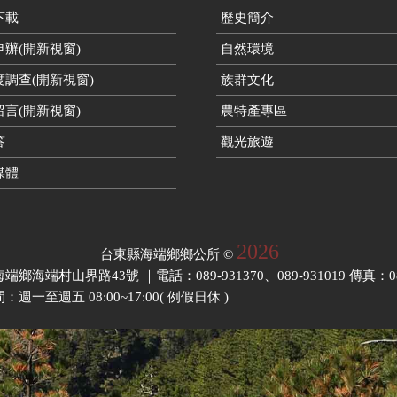
下載
歷史簡介
辦(開新視窗)
自然環境
度調查(開新視窗)
族群文化
言(開新視窗)
農特產專區
答
觀光旅遊
媒體
2026
台東縣海端鄉鄉公所
©
鄉海端村山界路43號 ｜電話：089-931370、089-931019 傳真：089-9
週一至週五 08:00~17:00( 例假日休 )