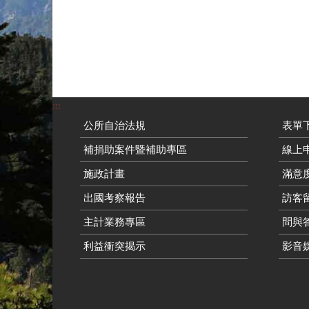
:::
公所自治法規
表單
補捐助案件暨補助專區
線上申
施政計畫
滿意
出國考察報告
訪客留
主計業務專區
問與
利益衝突揭示
影音