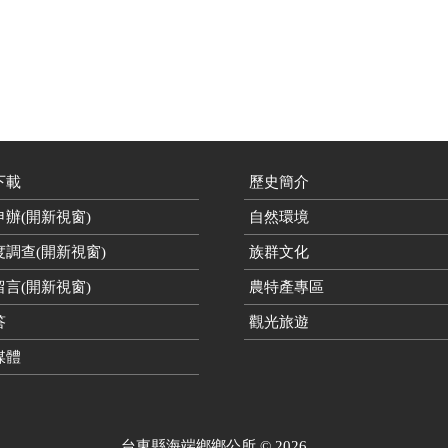
下載
歷史簡介
辦(開新視窗)
自然環境
度調查(開新視窗)
族群文化
言(開新視窗)
農特產專區
答
觀光旅遊
媒體
台東縣海端鄉鄉公所
©
2026