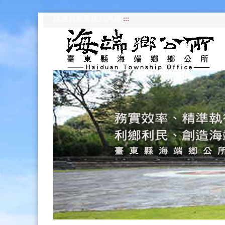
跳過頁首直接到內容
:::