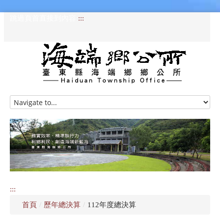
跳過頁首直接到內容
:::
HOME
訊息專區
認識海端
公所介紹
:::
便民服務
首頁
/
歷年總決算
/
112年度總決算
資訊公開專區