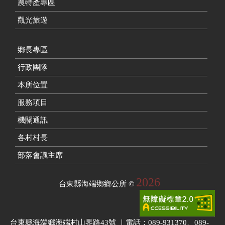
農特產專區
觀光旅遊
鄉長專區
行政團隊
本所位置
服務項目
機關通訊
各村村長
部落會議主席
2026
台東縣海端鄉鄉公所
©
台東縣海端鄉海端村山界路43號 ｜電話：089-931370、089-