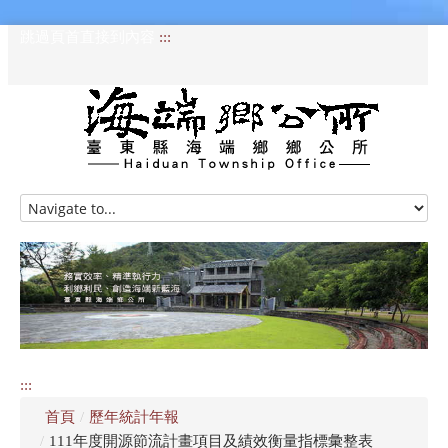
跳過頁首直接到內容
:::
HOME
訊息專區
認識海端
公所介紹
:::
便民服務
首頁
/
歷年統計年報
資訊公開專區
/
111年度開源節流計畫項目及績效衡量指標彙整表