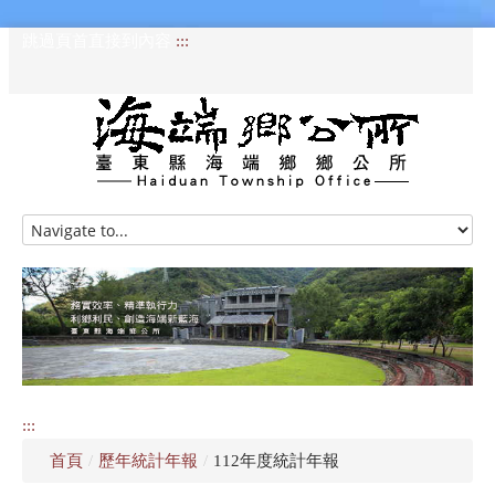
跳過頁首直接到內容
:::
HOME
訊息專區
認識海端
公所介紹
:::
便民服務
首頁
/
歷年統計年報
/
112年度統計年報
資訊公開專區