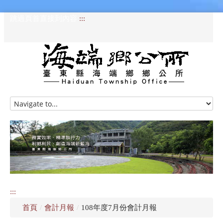
跳過頁首直接到內容
:::
HOME
訊息專區
認識海端
公所介紹
:::
便民服務
首頁
/
會計月報
/
108年度7月份會計月報
資訊公開專區