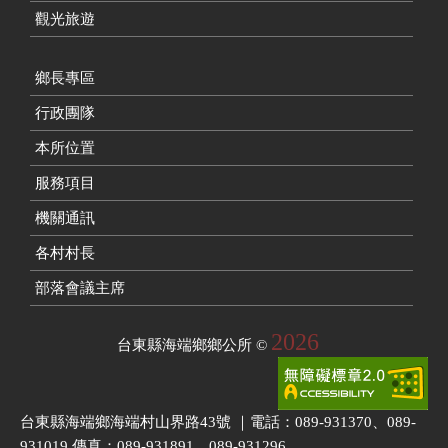
觀光旅遊
鄉長專區
行政團隊
本所位置
服務項目
機關通訊
各村村長
部落會議主席
2026
台東縣海端鄉鄉公所
©
台東縣海端鄉海端村山界路43號 ｜電話：089-931370、089-
931019 傳真：089-931891、089-931296