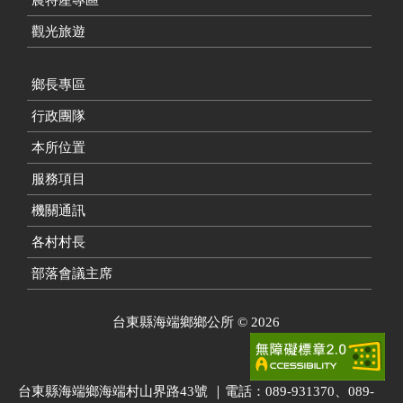
觀光旅遊
鄉長專區
行政團隊
本所位置
服務項目
機關通訊
各村村長
部落會議主席
台東縣海端鄉鄉公所
©
2026
台東縣海端鄉海端村山界路43號 ｜電話：089-931370、089-