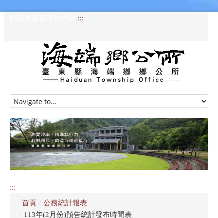
跳過頁首直接到內容
:::
HOME
訊息專區
認識海端
公所介紹
:::
便民服務
首頁
/
公務統計報表
資訊公開專區
/
113年(2月份)預告統計發布時間表