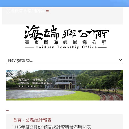
跳過頁首直接到內容
:::
HOME
訊息專區
認識海端
公所介紹
:::
便民服務
首頁
/
公務統計報表
資訊公開專區
/
115年度(2月份)預告統計資料發布時間表