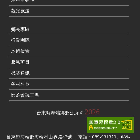
觀光旅遊
鄉長專區
行政團隊
本所位置
服務項目
機關通訊
各村村長
部落會議主席
2026
台東縣海端鄉鄉公所
©
台東縣海端鄉海端村山界路43號 ｜電話：089-931370、089-