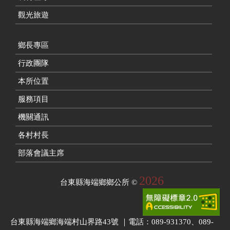
觀光旅遊
鄉長專區
行政團隊
本所位置
服務項目
機關通訊
各村村長
部落會議主席
2026
台東縣海端鄉鄉公所
©
台東縣海端鄉海端村山界路43號 ｜電話：089-931370、089-