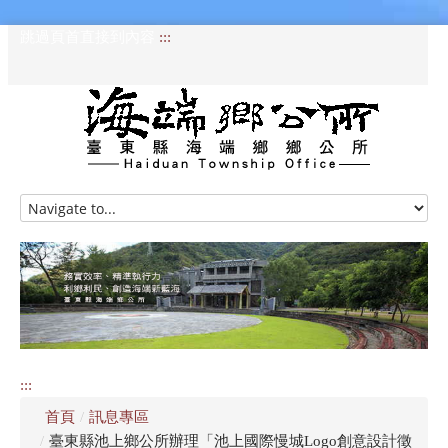
跳過頁首直接到內容
:::
HOME
訊息專區
認識海端
公所介紹
:::
便民服務
首頁
/
訊息專區
資訊公開專區
/
臺東縣池上鄉公所辦理「池上國際慢城Logo創意設計徵