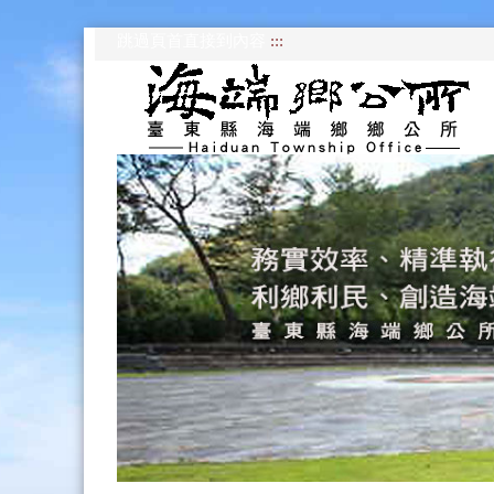
跳過頁首直接到內容
:::