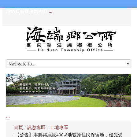
跳過頁首直接到內容
:::
HOME
訊息專區
認識海端
公所介紹
:::
便民服務
首頁
/
訊息專區
/
土地專區
資訊公開專區
/
【公告】本鄉霧鹿段400-8地號原住民保留地，優先受