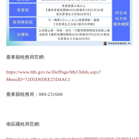
臺東縣稅務局官網:
https://www.tttb.gov.tw/DefPage/MyChilds.aspx?
MenuID=72D5D0DEE25D4AC1
臺東縣稅務局：089-231600
南區國稅局官網:
https://www.ntbsa.gov.tw/multiplehtml/af89000c910f46c5b8004c1