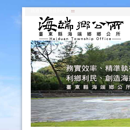
跳過頁首直接到內容
:::