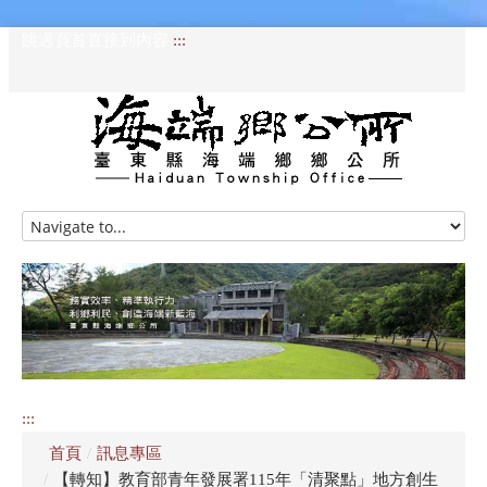
跳過頁首直接到內容
:::
HOME
訊息專區
認識海端
公所介紹
:::
便民服務
首頁
/
訊息專區
資訊公開專區
/
【轉知】教育部青年發展署115年「清聚點」地方創生