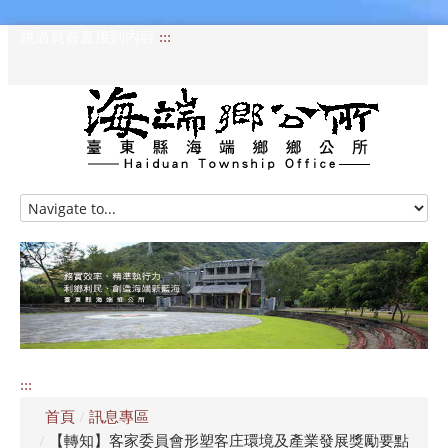
跳過頁首直接到內容
:::
HOME
訊息專區
認識海端
公所介紹
:::
便民服務
首頁
/
訊息專區
資訊公開專區
/
【轉知】客家委員會形塑客庄環境及產業發展獎勵要點