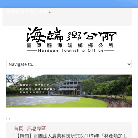
跳過頁首直接到內容
:::
HOME
訊息專區
認識海端
公所介紹
:::
便民服務
首頁
/
訊息專區
資訊公開專區
/
【轉知】財團法人農業科技研究院(115)年「林產類加工