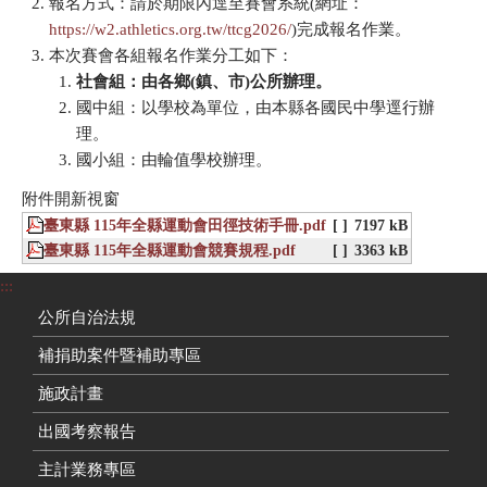
報名方式：請於期限內逕至賽會系統(網址：
https://w2.athletics.org.tw/ttcg2026/
)完成報名作業。
本次賽會各組報名作業分工如下：
社會組：由各鄉(
鎮、市)
公所辦理。
國中組：以學校為單位，由本縣各國民中學逕行辦
理。
國小組：由輪值學校辦理。
附件開新視窗
臺東縣 115年全縣運動會田徑技術手冊.pdf
[ ]
7197 kB
臺東縣 115年全縣運動會競賽規程.pdf
[ ]
3363 kB
:::
公所自治法規
補捐助案件暨補助專區
施政計畫
出國考察報告
主計業務專區