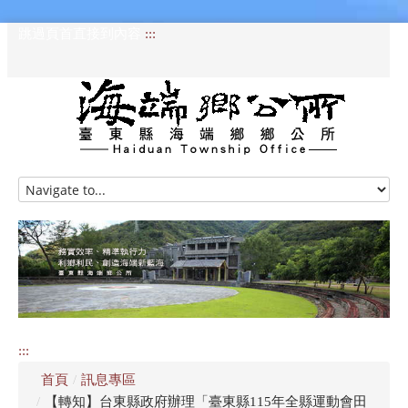
跳過頁首直接到內容
:::
HOME
訊息專區
認識海端
公所介紹
:::
便民服務
首頁
/
訊息專區
資訊公開專區
/
【轉知】台東縣政府辦理「臺東縣115年全縣運動會田