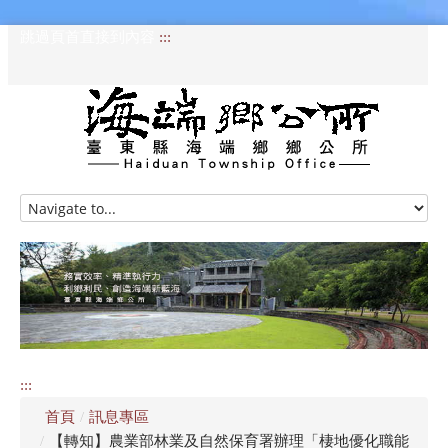
跳過頁首直接到內容
:::
HOME
訊息專區
認識海端
公所介紹
:::
便民服務
首頁
/
訊息專區
資訊公開專區
/
【轉知】農業部林業及自然保育署辦理「棲地優化職能