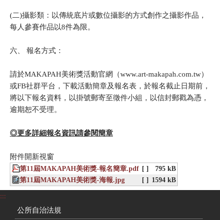
(二)攝影類：以傳統底片或數位攝影的方式創作之攝影作品，
每人參賽作品以8件為限。
六、 報名方式：
請於MAKAPAH美術獎活動官網（www.art-makapah.com.tw）
或FB社群平台，下載活動簡章及報名表，於報名截止日期前，
將以下報名資料，以掛號郵寄至徵件小組，以信封郵戳為憑，
逾期恕不受理。
◎更多詳細報名資訊請參閱簡章
附件開新視窗
第11屆MAKAPAH美術獎-報名簡章.pdf
[ ]
795 kB
第11屆MAKAPAH美術獎-海報.jpg
[ ]
1594 kB
:::
公所自治法規