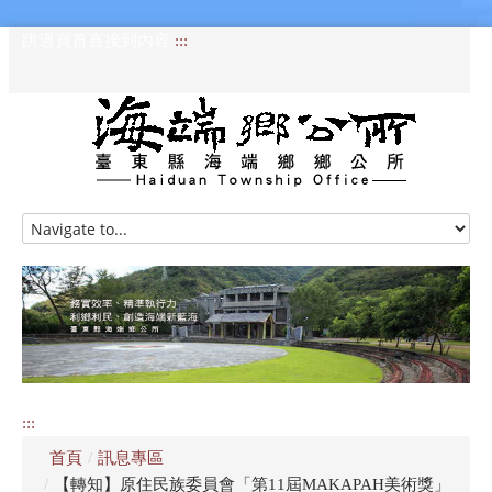
跳過頁首直接到內容
:::
HOME
訊息專區
認識海端
公所介紹
:::
便民服務
首頁
/
訊息專區
資訊公開專區
/
【轉知】原住民族委員會「第11屆MAKAPAH美術獎」