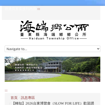
跳過頁首直接到內容
:::
HOME
訊息專區
認識海端
公所介紹
:::
便民服務
首頁
/
訊息專區
資訊公開專區
/
【轉知】2026台東博覽會（SLOW FOR LIFE）歡迎踴