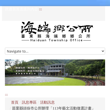
跳過頁首直接到內容
:::
HOME
訊息專區
認識海端
公所介紹
:::
便民服務
首頁
/
訊息專區
/
活動訊息
資訊公開專區
/
苗栗縣頭份市公所辦理「113年藝文活動徵選計畫」