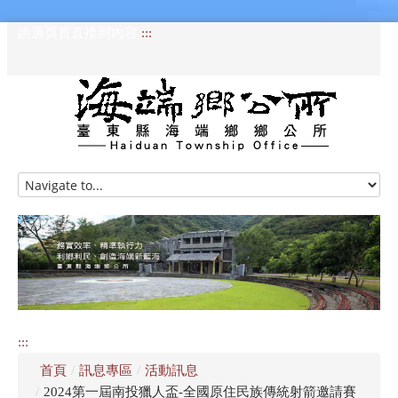
跳過頁首直接到內容
:::
HOME
訊息專區
認識海端
公所介紹
:::
便民服務
首頁
/
訊息專區
/
活動訊息
資訊公開專區
/
2024第一屆南投獵人盃-全國原住民族傳統射箭邀請賽