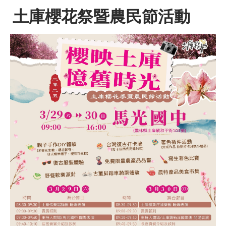
土庫櫻花祭暨農民節活動