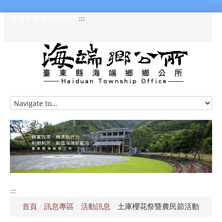
跳過頁首直接到內容
:::
HOME
訊息專區
認識海端
公所介紹
:::
便民服務
首頁
/
訊息專區
/
活動訊息
/
土庫櫻花祭暨農民節活動
資訊公開專區