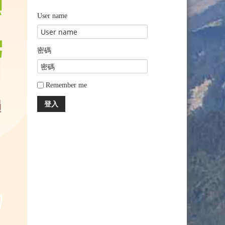
User name
密碼
Remember me
登入