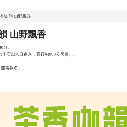
香咖韻 山野飄香
韻
山野飄香
30分。
六十石山入口進入，直行約900公尺處）。
，無需報名）。