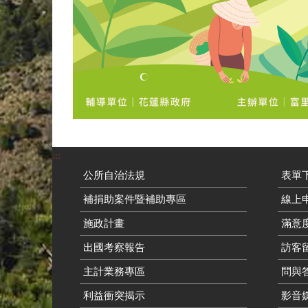
:::
公所自治法規
表單
補捐助案件暨補助專區
線上申
施政計畫
滿意
出國考察報告
訪客留
主計業務專區
問與
利益衝突揭示
影音