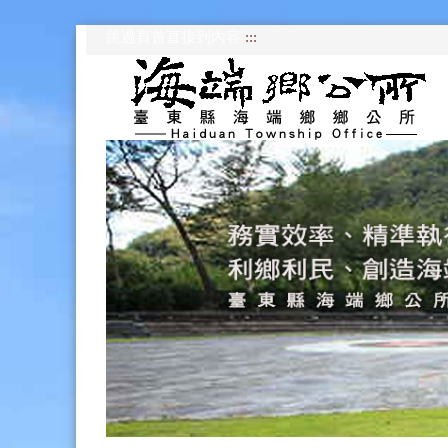
跳過頁首直接到內容
:::