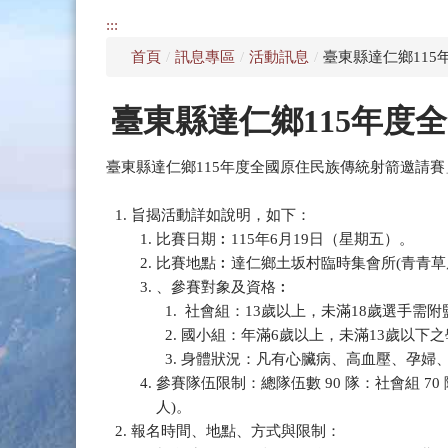
:::
首頁
/
訊息專區
/
活動訊息
/
臺東縣達仁鄉11
臺東縣達仁鄉115年度
臺東縣達仁鄉115年度全國原住民族傳統射箭邀請賽
旨揭活動詳如說明，如下：
比賽日期︰115年6月19日（星期五）。
比賽地點︰達仁鄉土坂村臨時集會所(青青草
、參賽對象及資格︰
社會組：13歲以上，未滿18歲選手需附
國小組：年滿6歲以上，未滿13歲以下之學
身體狀況：凡有心臟病、高血壓、孕婦、
參賽隊伍限制：總隊伍數 90 隊：社會組 70 隊
人)。
報名時間、地點、方式與限制：