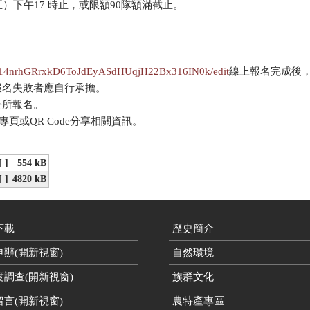
五）下午17 時止，或限額90隊額滿截止。
4fY14nrhGRrxkD6ToJdEyASdHUqjH22Bx316IN0k/edit
線上報名完成後
報名失敗者應自行承擔。
公所報名。
或QR Code分享相關資訊。
[ ]
554 kB
[ ]
4820 kB
下載
歷史簡介
辦(開新視窗)
自然環境
度調查(開新視窗)
族群文化
言(開新視窗)
農特產專區