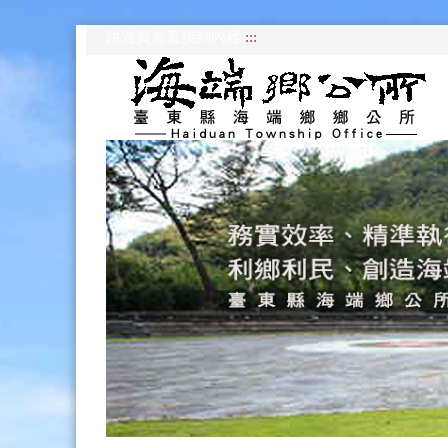
跳過頁首直接到內容
:::