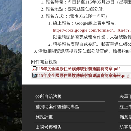
報名時間：即日起至115年05月29日（星期
報名地點：臺東縣達仁鄉公所。
報名方式:：(報名方式擇一即可)
線上報名：Google線上表單報名。
https://docs.google.com/forms/d/1_Xn
以電話認是否完成報名作業，未確認致
填妥報名表親自或委託、郵寄至達仁鄉
活動相關資訊請搜尋達仁鄉公所官網、臉書粉絲專頁
附件開新視窗
115年度全國原住民族傳統射箭邀請賽簡章.pdf
115年度全國原住民族傳統射箭邀請賽簡章海報.png
:::
公所自治法規
表單
補捐助案件暨補助專區
線上申
施政計畫
滿意
出國考察報告
訪客留