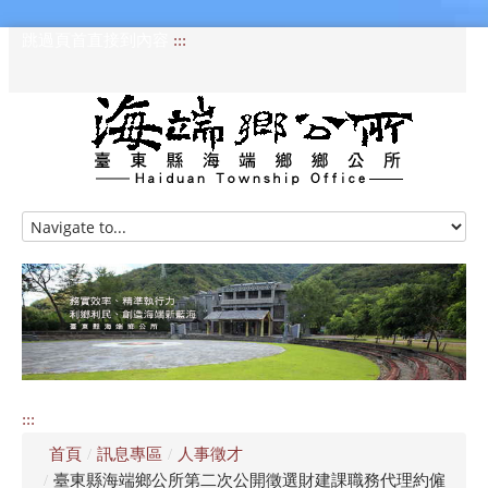
跳過頁首直接到內容
:::
HOME
訊息專區
認識海端
公所介紹
:::
便民服務
首頁
/
訊息專區
/
人事徵才
資訊公開專區
/
臺東縣海端鄉公所第二次公開徵選財建課職務代理約僱