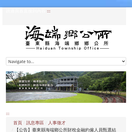
跳過頁首直接到內容
:::
HOME
訊息專區
認識海端
公所介紹
:::
便民服務
首頁
/
訊息專區
/
人事徵才
資訊公開專區
/
【公告】臺東縣海端鄉公所財稅金融約僱人員甄選結