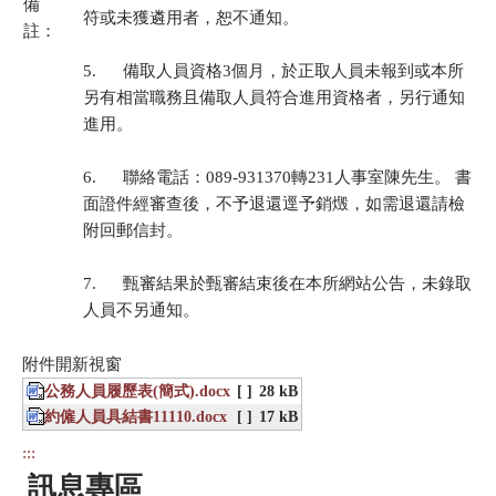
備
符或未獲遴用者，恕不通知。
註：
5. 備取人員資格3個月，於正取人員未報到或本所
另有相當職務且備取人員符合進用資格者，另行通知
進用。
6. 聯絡電話：089-931370轉231人事室陳先生。 書
面證件經審查後，不予退還逕予銷燬，如需退還請檢
附回郵信封。
7. 甄審結果於甄審結束後在本所網站公告，未錄取
人員不另通知。
附件開新視窗
公務人員履歷表(簡式).docx
[ ]
28 kB
約僱人員具結書11110.docx
[ ]
17 kB
:::
訊息專區