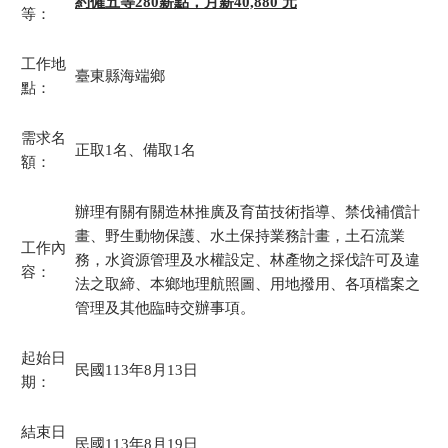
約僱五等280薪點，月薪40,880 元
等：
工作地
臺東縣海端鄉
點：
需求名
正取1名、備取1名
額：
辦理有關有關造林推廣及育苗技術指導、禁伐補償計
畫、野生動物保護、水土保持業務計畫，土石流業
工作內
務，水資源管理及水權設定、林產物之採伐許可及違
容：
法之取締、本鄉地理航照圖、用地撥用、各項檔案之
管理及其他臨時交辦事項。
起始日
民國113年8月13日
期：
結束日
民國113年8月19日