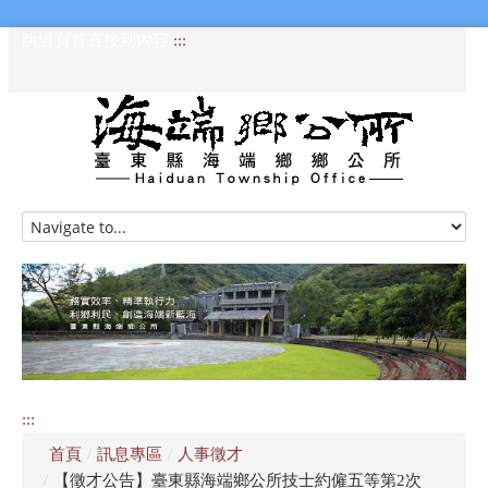
跳過頁首直接到內容
:::
HOME
訊息專區
認識海端
公所介紹
:::
便民服務
首頁
/
訊息專區
/
人事徵才
資訊公開專區
/
【徵才公告】臺東縣海端鄉公所技士約僱五等第2次