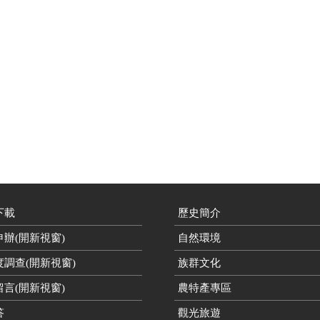
下載
歷史簡介
辦(開新視窗)
自然環境
度調查(開新視窗)
族群文化
言(開新視窗)
農特產專區
答
觀光旅遊