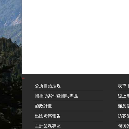
:::
公所自治法規
表單
補捐助案件暨補助專區
線上申
施政計畫
滿意
出國考察報告
訪客留
主計業務專區
問與