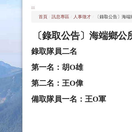
:::
首頁
/
訊息專區
/
人事徵才
/
〔錄取公告〕海端
〔錄取公告〕海端鄉公所
錄取隊員二名
第一名：胡Ο雄
第二名：王Ο偉
備取隊員一名：王Ο軍