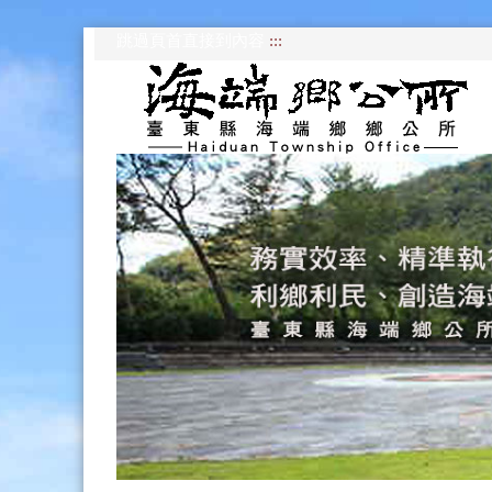
跳過頁首直接到內容
:::