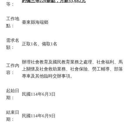
約僱三等220薪點，月薪33,682元
等：
工作地
臺東縣海端鄉
點：
需求名
正取1名、備取1名
額：
辦理社會教育及國民教育業務之處理、社會福利、馬
工作內
上關懷及社會救助業務、社會保險、勞工輔導、部落
容：
專車及其他臨時交辦事項。
起始日
民國114年6月3日
期：
結束日
民國114年6月9日
期：