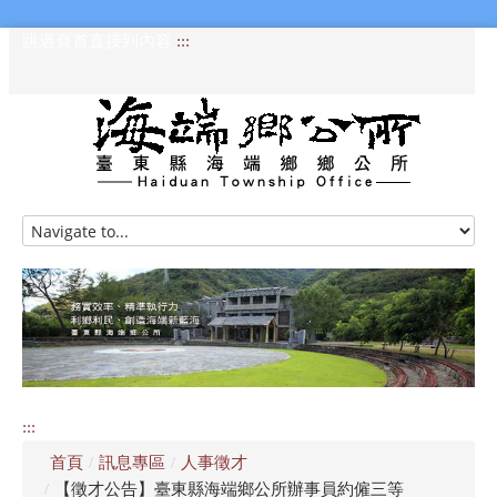
跳過頁首直接到內容
:::
HOME
訊息專區
認識海端
公所介紹
:::
便民服務
首頁
/
訊息專區
/
人事徵才
資訊公開專區
/
【徵才公告】臺東縣海端鄉公所辦事員約僱三等