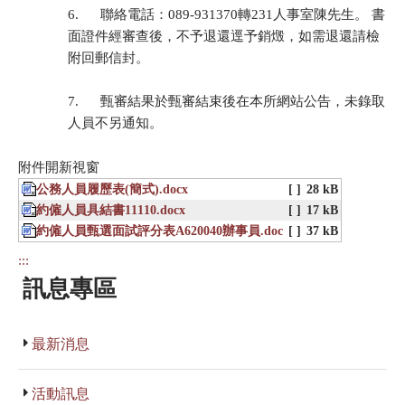
6. 聯絡電話：089-931370轉231人事室陳先生。 書
面證件經審查後，不予退還逕予銷燬，如需退還請檢
附回郵信封。
7. 甄審結果於甄審結束後在本所網站公告，未錄取
人員不另通知。
附件開新視窗
公務人員履歷表(簡式).docx
[ ]
28 kB
約僱人員具結書11110.docx
[ ]
17 kB
約僱人員甄選面試評分表A620040辦事員.doc
[ ]
37 kB
:::
訊息專區
最新消息
活動訊息