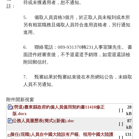
符或未獲遴用者，恕不通知。
註：
5. 備取人員資格3個月，於正取人員未報到或本所
另有相當職務且備取人員符合進用資格者，另行通知
進用。
6. 聯絡電話：089-931370轉231人事室陳先生。 書
面證件經審查後，不予退還逕予銷燬，如需退還請檢
附回郵信封。
7. 甄審結果於甄審結束後在本所網站公告，未錄取
人員不另通知。
附件開新視窗
(勞退)臺東縣政府約僱人員僱用契約書11410修正
28
[ ]
版.docx
kB
公務人員履歷表(簡式)(新僱).doc
87
[ ]
kB
擬任(現職)人員在中國大陸設有戶籍、領用中國大陸護
131
[ ]