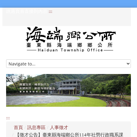
跳過頁首直接到內容
:::
HOME
訊息專區
認識海端
公所介紹
:::
便民服務
首頁
/
訊息專區
/
人事徵才
資訊公開專區
/
【徵才公告】臺東縣海端鄉公所114年社勞行政職系課