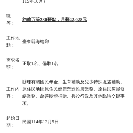
115年10月）
職
約僱五等280薪點，月薪42,028元
等：
工作地
臺東縣海端鄉
點：
需求名
正取1名、備取1名
額：
辦理有關國民年金、生育補助及兒少特殊境遇補助、
工作內
原住民地區原住民健康營造推廣業務、原住民房屋修
容：
繕業務、慈善團體捐贈、兵役行政及其他臨時交辦事
項。
起始日
民國114年12月5日
期：