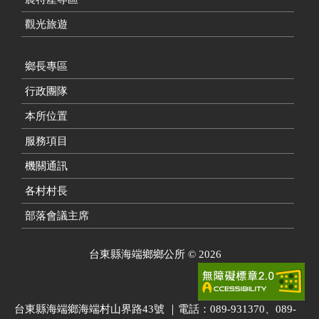
觀光旅遊
鄉長專區
行政團隊
本所位置
服務項目
機關通訊
各村村長
部落會議主席
台東縣海端鄉鄉公所
©
2026
台東縣海端鄉海端村山界路43號 ｜電話：089-931370、089-