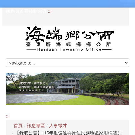
跳過頁首直接到內容
:::
HOME
訊息專區
認識海端
公所介紹
:::
便民服務
首頁
/
訊息專區
/
人事徵才
資訊公開專區
/
【錄取公告】115年度偏遠與原住民族地區家用桶裝瓦