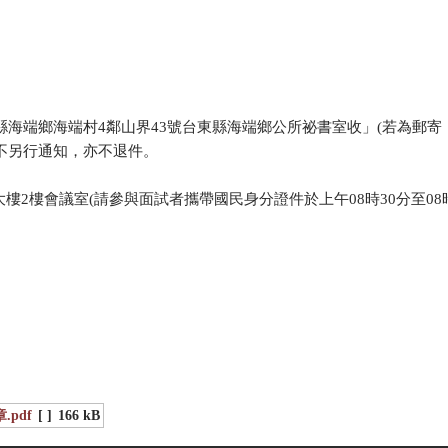
東縣海端鄉海端村4鄰山界43號台東縣海端鄉公所祕書室收」(若為郵寄
不另行通知，亦不退件。
所大樓2樓會議室(請參與面試者攜帶國民身分證件於上午08時30分至08
pdf
[ ]
166 kB