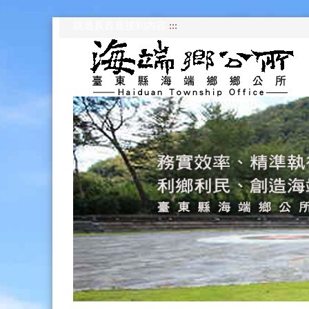
跳過頁首直接到內容
:::