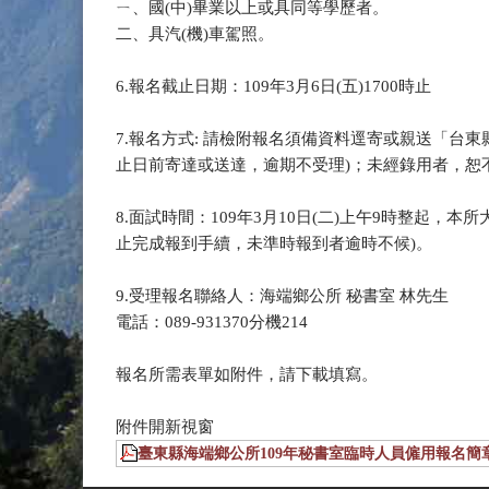
ㄧ、國(中)畢業以上或具同等學歷者。
二、具汽(機)車駕照。
6.報名截止日期：109年3月6日(五)1700時止
7.報名方式: 請檢附報名須備資料逕寄或親送「台
止日前寄達或送達，逾期不受理)；未經錄用者，恕
8.面試時間：109年3月10日(二)上午9時整起，本
止完成報到手續，未準時報到者逾時不候)。
9.受理報名聯絡人：海端鄉公所 秘書室 林先生
電話：089-931370分機214
報名所需表單如附件，請下載填寫。
附件開新視窗
臺東縣海端鄉公所109年秘書室臨時人員僱用報名簡章.