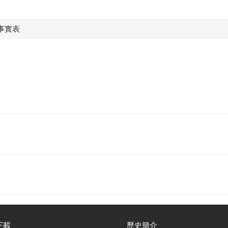
事實表
下載
歷史簡介