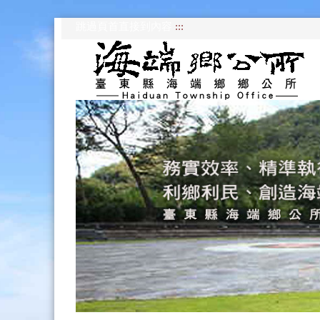
跳過頁首直接到內容
:::