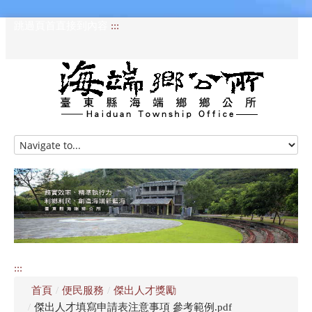
跳過頁首直接到內容
:::
HOME
訊息專區
認識海端
公所介紹
:::
便民服務
首頁
/
便民服務
/
傑出人才獎勵
資訊公開專區
/
傑出人才填寫申請表注意事項 參考範例.pdf