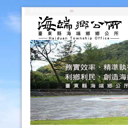
跳過頁首直接到內容
:::