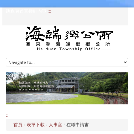
跳過頁首直接到內容
:::
HOME
訊息專區
認識海端
公所介紹
:::
便民服務
首頁
/
表單下載
/
人事室
/
在職申請書
資訊公開專區