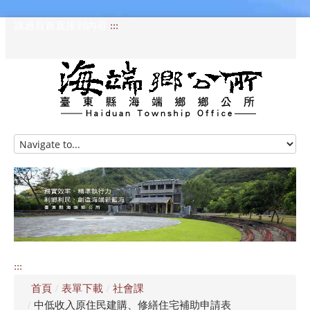
跳過頁首直接到內容
:::
HOME
訊息專區
認識海端
公所介紹
:::
便民服務
首頁
/
表單下載
/
社會課
資訊公開專區
/
中低收入原住民建購、修繕住宅補助申請表