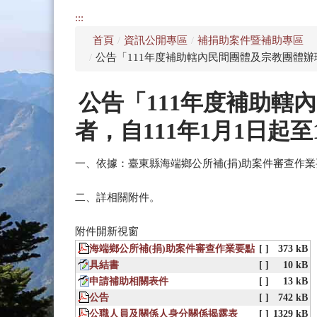
:::
首頁
/
資訊公開專區
/
補捐助案件暨補助專區
/
公告「111年度補助轄內民間團體及宗教團體辦理
公告「111年度補助
者，自111年1月1日起至
一、依據：臺東縣海端鄉公所補(捐)助案件審查作
二、詳相關附件。
附件開新視窗
海端鄉公所補(捐)助案件審查作業要點
[ ]
373 kB
具結書
[ ]
10 kB
申請補助相關表件
[ ]
13 kB
公告
[ ]
742 kB
公職人員及關係人身分關係揭露表
[ ]
1329 kB