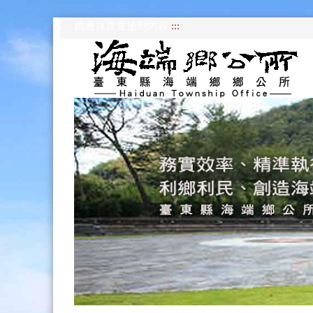
跳過頁首直接到內容
:::