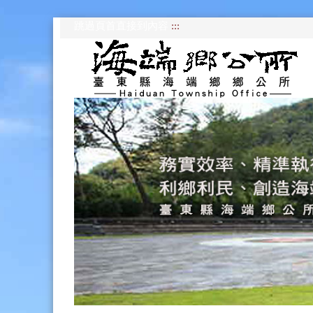
跳過頁首直接到內容
:::