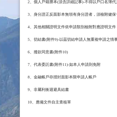
2、個人戶籍謄本(須含詳細記事)-不得以戶口名簿代
3、身分證正反面影本無領有身分證者，須檢附健保
4、其他相關證明文件依申請類別檢附對應證明文件
5、切結書(附件9)-以茲切結申請人無重複申請之情
6、撥款同意書(附件10)
7、代表委託書(附件11)-如本人申請則免附
8、金融帳戶存摺封面影本限申請人帳戶
9、非屬利衝迴避具結書
10、應備文件自主查核單