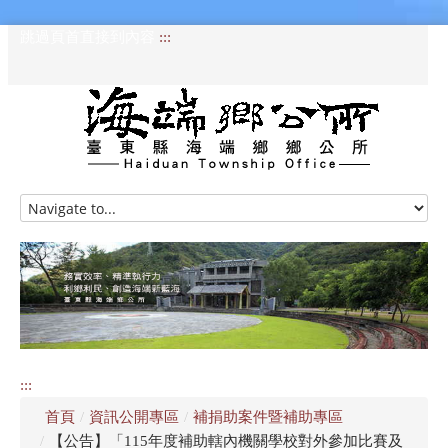
跳過頁首直接到內容
:::
HOME
訊息專區
認識海端
公所介紹
:::
便民服務
首頁
/
資訊公開專區
/
補捐助案件暨補助專區
資訊公開專區
/
【公告】「115年度補助轄內機關學校對外參加比賽及