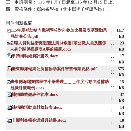
三、申請期間： 115 年1 月1 日超至115 年12 月15 日止。
四、資格條件：鄉內各學校（含本鄉學子就讀學區）。
附件開新視窗
115年度補助轄內機關學校對外參加比賽及表演活動業
1117
[ ]
務計畫公告.pdf
kB
公職人員利益衝突迴避法第14條第2項公職人員及關係
23
[ ]
人身分關係揭露表A事前揭露.docx
kB
申請補助經費計畫表.docx
17
[ ]
kB
臺東縣海端鄉公所補捐助案件審查作業要點.pdf
373
[ ]
kB
臺東縣海端鄉國民中小學辦理＿＿＿年度活動申請補助
15
[ ]
經費計畫範例.docx
kB
補捐助核銷表件範本.docx
37
[ ]
kB
補捐助活動資料檢核表.docx
14
[ ]
kB
非屬利益衝突迴避具結書.docx
18
[ ]
kB