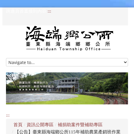
跳過頁首直接到內容
:::
HOME
訊息專區
認識海端
公所介紹
:::
便民服務
首頁
/
資訊公開專區
/
補捐助案件暨補助專區
資訊公開專區
/
【公告】臺東縣海端鄉公所115年補助農業產銷班作業