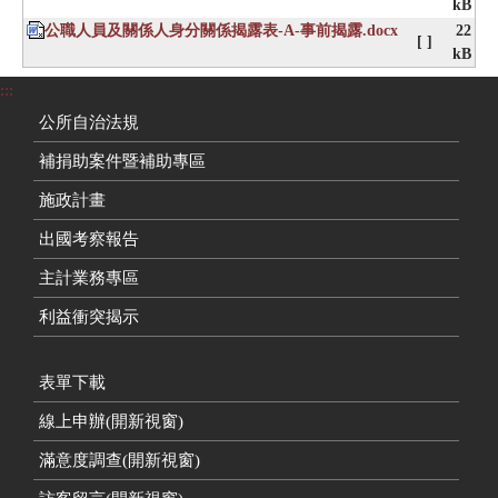
kB
公職人員及關係人身分關係揭露表-A-事前揭露.docx
22
[ ]
kB
:::
公所自治法規
補捐助案件暨補助專區
施政計畫
出國考察報告
主計業務專區
利益衝突揭示
表單下載
線上申辦(開新視窗)
滿意度調查(開新視窗)