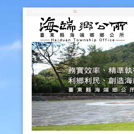
跳過頁首直接到內容
:::