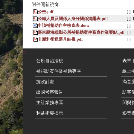
附件開新視窗
公告.pdf
[ ]
公職人員及關係人身分關係揭露表.pdf
[ ]
申請補捐助自主檢查表.docx
[ ]
臺東縣海端鄉公所補捐助案件審查作業要點.pdf
[ ]
非屬利衝迴避具結書.pdf
[ ]
:::
公所自治法規
表單
補捐助案件暨補助專區
線上申
施政計畫
滿意
出國考察報告
訪客留
主計業務專區
問與
利益衝突揭示
影音