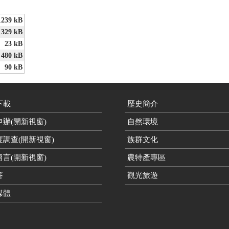
1239 kB
1329 kB
23 kB
480 kB
90 kB
下載
歷史簡介
辦(開新視窗)
自然環境
度調查(開新視窗)
族群文化
言(開新視窗)
農特產專區
答
觀光旅遊
媒體