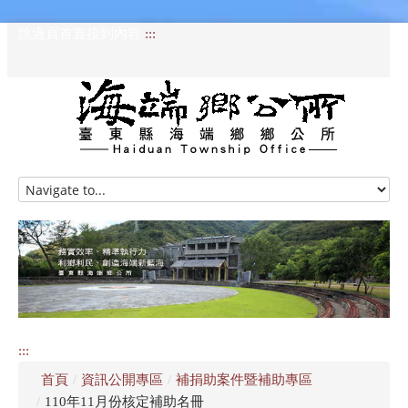
跳過頁首直接到內容
:::
HOME
訊息專區
認識海端
公所介紹
:::
便民服務
首頁
/
資訊公開專區
/
補捐助案件暨補助專區
資訊公開專區
/
110年11月份核定補助名冊