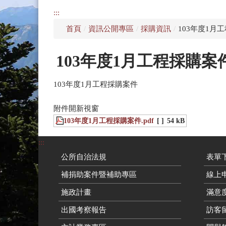
:::
首頁
/
資訊公開專區
/
採購資訊
/
103年度1月
103年度1月工程採購案
103年度1月工程採購案件
附件開新視窗
103年度1月工程採購案件.pdf
[ ]
54 kB
:::
公所自治法規
表單
補捐助案件暨補助專區
線上申
施政計畫
滿意
出國考察報告
訪客留