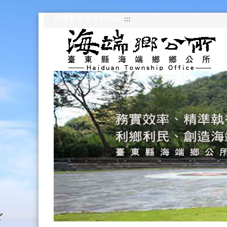
跳過頁首直接到內容
:::