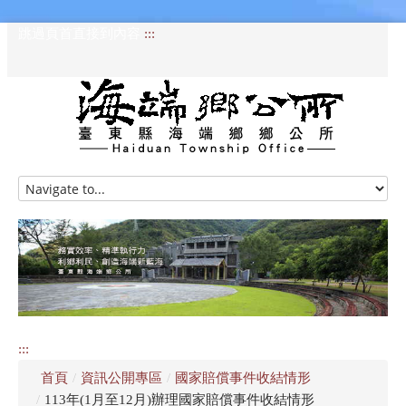
跳過頁首直接到內容
:::
HOME
訊息專區
認識海端
公所介紹
:::
便民服務
首頁
/
資訊公開專區
/
國家賠償事件收結情形
資訊公開專區
/
113年(1月至12月)辦理國家賠償事件收結情形