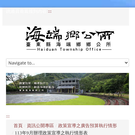
跳過頁首直接到內容
:::
HOME
訊息專區
認識海端
公所介紹
:::
便民服務
首頁
/
資訊公開專區
/
政策宣導之廣告預算執行情形
資訊公開專區
/
113年9月辦理政策宣導之執行情形表