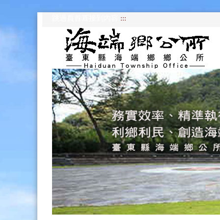
跳過頁首直接到內容
:::