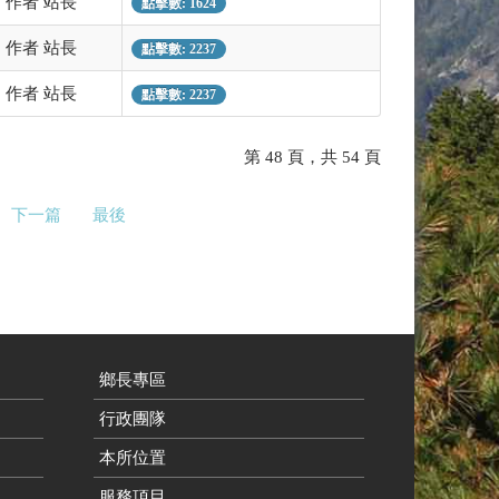
作者 站長
點擊數: 1624
作者 站長
點擊數: 2237
作者 站長
點擊數: 2237
第 48 頁，共 54 頁
下一篇
最後
鄉長專區
行政團隊
本所位置
服務項目