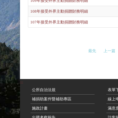
109年接受外界主動捐贈財務明細
108年接受外界主動捐贈財務明細
107年接受外界主動捐贈財務明細
最先
上一篇
:::
公所自治法規
表單
補捐助案件暨補助專區
線上申
施政計畫
滿意
出國考察報告
訪客留