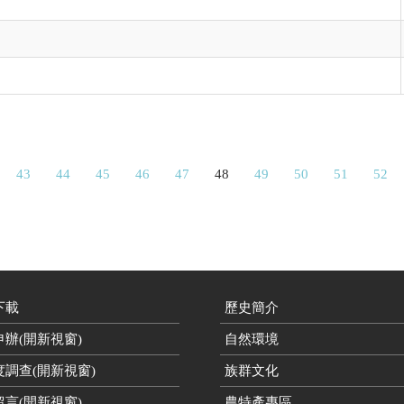
43
44
45
46
47
48
49
50
51
52
下載
歷史簡介
辦(開新視窗)
自然環境
度調查(開新視窗)
族群文化
言(開新視窗)
農特產專區