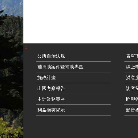
:::
公所自治法規
表單
補捐助案件暨補助專區
線上申
施政計畫
滿意
出國考察報告
訪客留
主計業務專區
問與
利益衝突揭示
影音