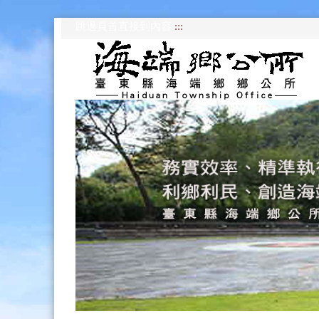
跳過頁首直接到內容
:::