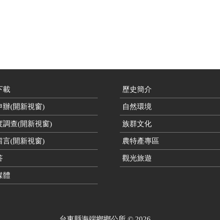
下載
歷史簡介
辦(開新視窗)
自然環境
度調查(開新視窗)
族群文化
言(開新視窗)
農特產專區
答
觀光旅遊
媒體
台東縣海端鄉鄉公所
©
2026